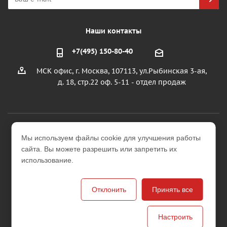
Наши контакты
+7(495) 150-80-40
МСК офис, г. Москва, 107113, ул.Рыбинская 3-ая,
д. 18, стр.22 оф. 5-11 - отдел продаж
2026 © ООО "УралИнтерьер"
Мы используем файлы cookie для улучшения работы
Интернет-магазин строительных и отделочных
сайта. Вы можете разрешить или запретить их
материалов
использование.
Версия для печати
Отклонить
Принять все
Настроить