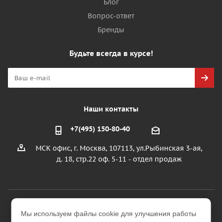
Блог
Вопрос-ответ
Бренды
Будьте всегда в курсе!
Наши контакты
+7(495) 150-80-40
МСК офис, г. Москва, 107113, ул.Рыбинская 3-ая,
д. 18, стр.22 оф. 5-11 - отдел продаж
2026 © ООО "УралИнтерьер"
Мы используем файлы cookie для улучшения работы
Интернет-магазин строительных и отделочных