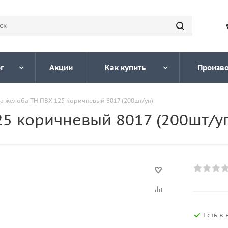
г
Акции
Как купить
Произв
а желоба ТН ПВХ 125 коричневый 8017 (200шт/уп)
5 коричневый 8017 (200шт/у
Есть в