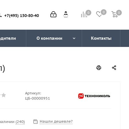
0
0
0
0
+7(495) 150-80-40
одители
О компании
Контакты
п)
Артикул:
ЦБ-00000951
Нашли дешевле?
 наличии
(240)