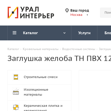
Ваш город
Москва
Каталог
Услуги
Бло
Каталог
-
Кровельные материалы
-
Водосточные системы
-
Заглушк
Заглушка желоба ТН ПВХ 12
Строительные смеси
Изоляционные
материалы
Керамическая плитка и
керамогранит