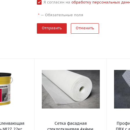
Я согласен на
обработку персональных дан
—
Обязательные поля
*
Отменить
клеивающая
Сетка фасадная
Профил
 №27, 22кг
стеклотканевая 4х4мм,
ПВХ с 