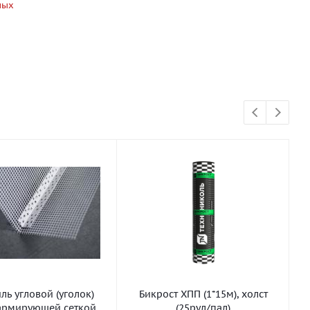
ных
ь угловой (уголок)
Бикрост ХПП (1*15м), холст
армирующей сеткой
(25рул/пал)