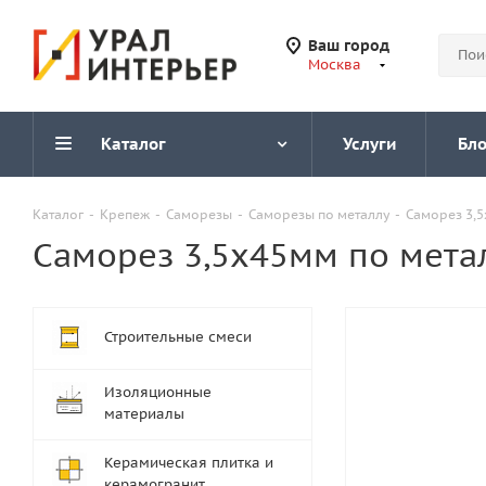
Ваш город
Москва
Каталог
Услуги
Бло
Каталог
-
Крепеж
-
Саморезы
-
Саморезы по металлу
-
Саморез 3,
Саморез 3,5х45мм по мета
Строительные смеси
Изоляционные
материалы
Керамическая плитка и
керамогранит