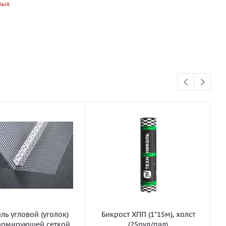
ных
ь угловой (уголок)
Бикрост ХПП (1*15м), холст
армирующей сеткой
(25рул/пал)