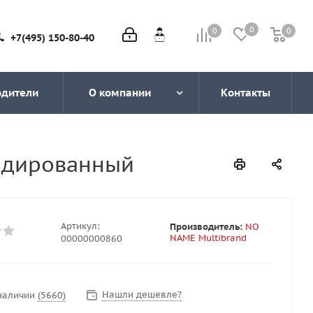
0
0
0
0
+7(495) 150-80-40
одители
О компании
Контакты
сидированный
Артикул:
Производитель:
NO
NAME Multibrand
00000000860
Нашли дешевле?
 наличии
(5660)