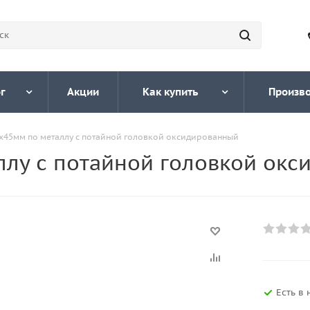
г
Акции
Как купить
Произв
5х45мм по металлу с потайной головкой оксидированный
ллу с потайной головкой ок
Есть в