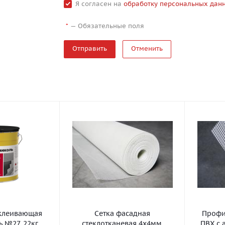
Я согласен на
обработку персональных дан
—
Обязательные поля
*
Отменить
клеивающая
Сетка фасадная
Профил
 №27, 22кг
стеклотканевая 4х4мм,
ПВХ с 