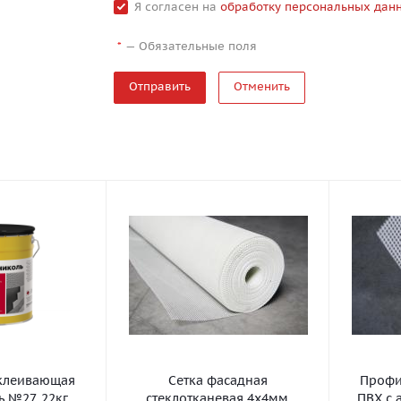
Я согласен на
обработку персональных дан
—
Обязательные поля
*
Отменить
клеивающая
Сетка фасадная
Профил
 №27, 22кг
стеклотканевая 4х4мм,
ПВХ с 