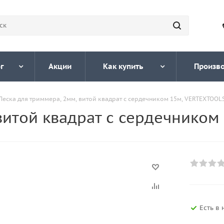
г
Акции
Как купить
Произв
Леска для триммера, 2мм, витой квадрат с сердечником 15м, VERTEXTOOL
витой квадрат с сердечником
Есть в