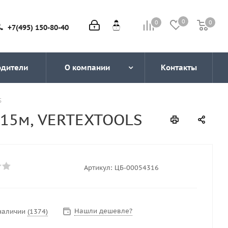
0
0
0
0
+7(495) 150-80-40
одители
О компании
Контакты
S
 15м, VERTEXTOOLS
Артикул:
ЦБ-00054316
Нашли дешевле?
 наличии
(1374)