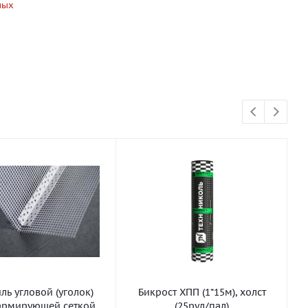
ных
ь угловой (уголок)
Бикрост ХПП (1*15м), холст
армирующей сеткой
(25рул/пал)